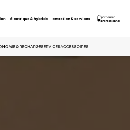
particulier
ion
électrique & hybride
entretien & services
professionnel
ONOMIE & RECHARGE
SERVICES
ACCESSOIRES