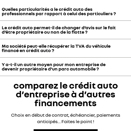
Quelles particularités a le crédit auto des
professionnels par rapport à celui des particuliers ?
Le crédit auto permet-il de changer d’avis sur le fait
Le crédit auto pour les véhicules professionnels Renault est similaire
d’être propriétaire ou non de la flotte ?
à celui pour les particuliers. Il permet à votre société d’être
propriétaire à partir d’un règlement de mensualités constantes et
Ma société peut-elle récupérer la TVA du véhicule
sur-mesure.
Le crédit auto s’achève systématiquement par la propriété
financé en crédit auto ?
complète du parc automobile pour votre entreprise. Elle ne vous
permet pas de changer d’avis en fin de contrat, particularité qui se
Y a-t-il un autre moyen pour mon entreprise de
rapporte en revanche au Crédit-Bail.
Votre société peut récupérer la TVA d’un véhicule utilitaire financé
devenir propriétaire d’un parc automobile ?
en crédit auto. La récupération de TVA ne s’applique pas aux autres
types de véhicules Renault.
découvrez le Crédit-Bail
comparez le crédit auto
Si votre entreprise souhaite devenir propriétaire d’un parc
automobile, elle peut également opter pour le Crédit-Bail. Ce
d’entreprise à d’autres
financement consiste en un contrat de location au bout duquel il
financements
vous est demandé votre préférence entre la restitution ou
l’acquisition de tout ou partie du parc.
Choix en début de contrat, échéancier, paiements
anticipés… Faites le point !