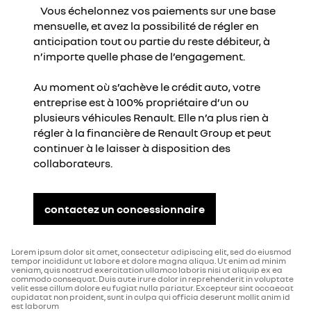
Vous échelonnez vos paiements sur une base
mensuelle, et avez la possibilité de régler en
anticipation tout ou partie du reste débiteur, à
n’importe quelle phase de l’engagement.
Au moment où s’achève le crédit auto, votre
entreprise est à 100% propriétaire d’un ou
plusieurs véhicules Renault. Elle n’a plus rien à
régler à la financière de Renault Group et peut
continuer à le laisser à disposition des
collaborateurs.
contactez un concessionnaire
Lorem ipsum dolor sit amet, consectetur adipiscing elit, sed do eiusmod
tempor incididunt ut labore et dolore magna aliqua. Ut enim ad minim
veniam, quis nostrud exercitation ullamco laboris nisi ut aliquip ex ea
commodo consequat. Duis aute irure dolor in reprehenderit in voluptate
velit esse cillum dolore eu fugiat nulla pariatur. Excepteur sint occaecat
cupidatat non proident, sunt in culpa qui officia deserunt mollit anim id
est laborum