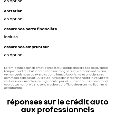
en option
entretien
en option
assurance perte financière
incluse
assurance emprunteur
en option
Lorem ipsum dolor sit amet, consectetur adipiscing elit, sed do eiusmod
tempor incididunt ut labore et dolore magna aliqua. Ut enim ad minim
veniam, quis nostrud exercitation ullamco laboris nisi ut aliquip ex ea
commodo consequat. Duis aute irure dolor in reprehenderit in voluptate
velit esse cillum dolore eu fugiat nulla pariatur. Excepteur sint occaecat
cupidatat non proident, sunt in culpa qui officia deserunt mollit anim id
est laborum
réponses sur le crédit auto
aux professionnels