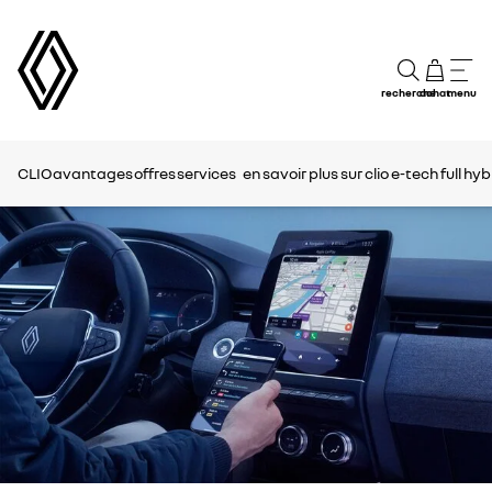
recherche
achat
menu
CLIO
avantages
offres
services
en savoir plus sur clio e-tech full hyb