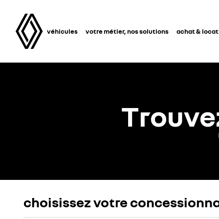
véhicules
votre métier, nos solutions
achat & locat
Trouve
choisissez votre concessionna