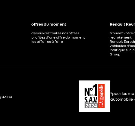
offres du moment
Renault Réu
découvrez toutes nos offres
trouvez votre 
profitez d'une offre du moment
recrutement
les affaires à faire
Renault Eurod
véhicules d'o
Politique sur 
Group
*pour les ma
gazine
automobile - 