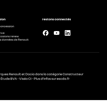
nion
restons connectés
concession
rive
ccasions renew
les données de Renault
rques Renault et Dacia dans la catégorie Constructeur
Étude BVA - Viséo CI - Plus d’infos sur escda.fr