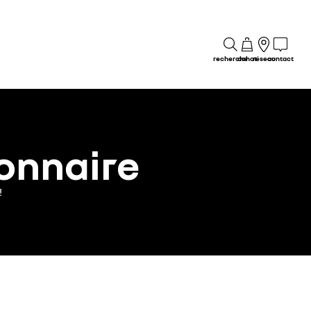
recherche
achat
réseau
contact
onnaire
!