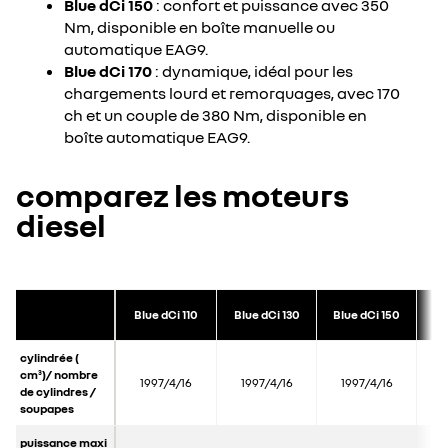
Blue dCi 150
: confort et puissance avec 350
Nm, disponible en boîte manuelle ou
automatique EAG9.
Blue dCi 170
: dynamique, idéal pour les
chargements lourd et remorquages, avec 170
ch et un couple de 380 Nm, disponible en
boîte automatique EAG9.
comparez les moteurs
diesel
Bl
Blue dCi 110
Blue dCi 130
Blue dCi 150
cylindrée (
cm
)/ nombre
3
1997/4/16
1997/4/16
1997/4/16
1
de cylindres /
soupapes
puissance maxi