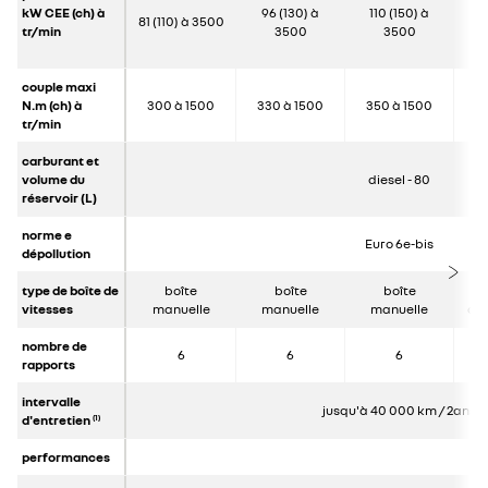
kW CEE (ch) à
96 (130) à
110 (150) à
1
81 (110) à 3500
tr/min
3500
3500
couple maxi
N.m (ch) à
300 à 1500
330 à 1500
350 à 1500
3
tr/min
carburant et
volume du
diesel - 80
réservoir (L)
norme e
Euro 6e-bis
dépollution
type de boîte de
boîte
boîte
boîte
vitesses
manuelle
manuelle
manuelle
au
nombre de
6
6
6
rapports
intervalle
jusqu'à 40 000 km / 2ans
d'entretien
(1)
performances