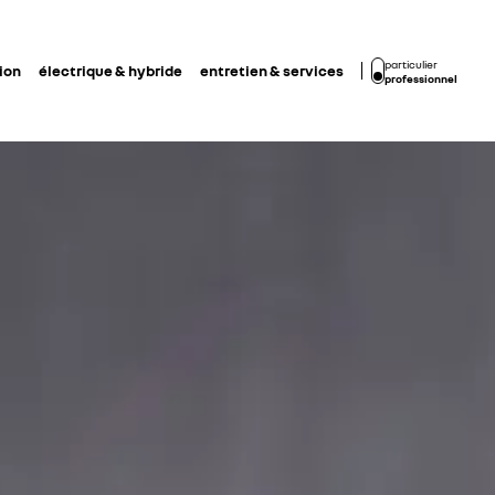
particulier
ion
électrique & hybride
entretien & services
professionnel